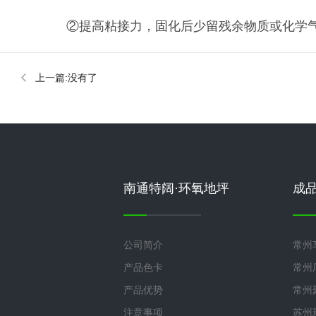
②提高粘接力，固化后少留残余物质或化学
上一篇:没有了
南通特阔·环氧地坪
成
公司简介
常州
产品色卡
常州
产品优势
常州
注意事项
苏州