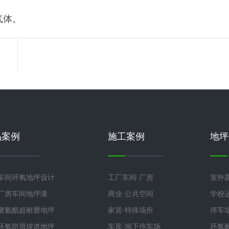
气体。
品案例
施工案例
地坪
车间环氧地坪设计
工厂车间·厂房
室外
厂房车间地坪漆
商业·公共空间
学校
聚氨酯超耐磨地坪
家居·特殊场所
停车
环氧防滑坡道地坪
车库·地下停车场
环氧