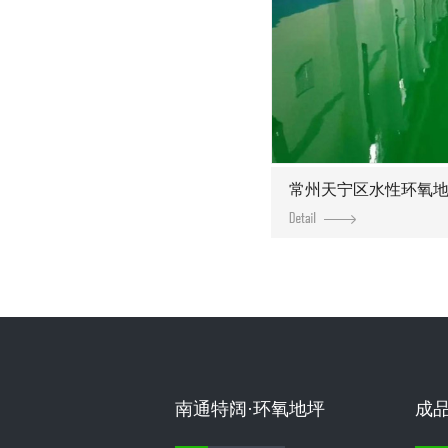
常州天宁区水性环氧
南通特阔·环氧地坪
成