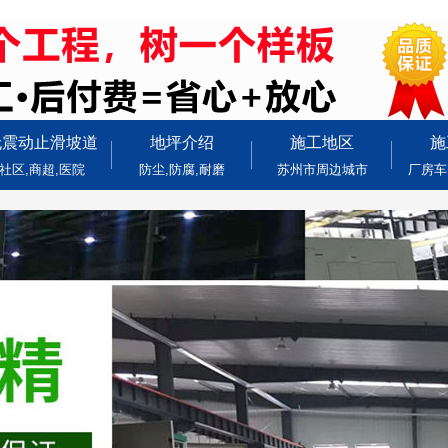
无震动止滑坡道
地坪介绍
施工地区
施
社区,商超,医院
防尘,防腐,耐磨
苏州市周边城市
厂房车