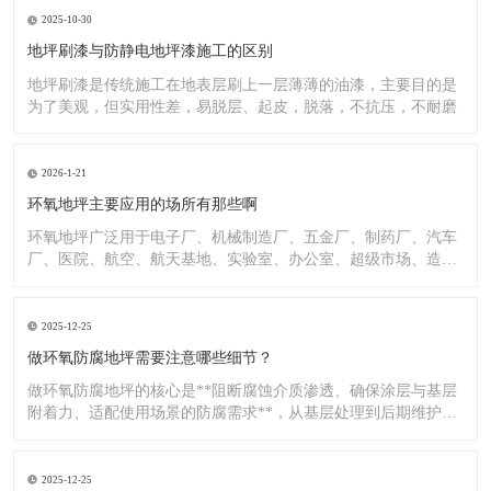
2025-10-30
地坪刷漆与防静电地坪漆施工的区别
地坪刷漆是传统施工在地表层刷上一层薄薄的油漆，主要目的是
为了美观，但实用性差，易脱层、起皮，脱落，不抗压，不耐磨
2026-1-21
环氧地坪主要应用的场所有那些啊
环氧地坪广泛用于电子厂、机械制造厂、五金厂、制药厂、汽车
厂、医院、航空、航天基地、实验室、办公室、超级市场、造纸
厂、化
2025-12-25
做环氧防腐地坪需要注意哪些细节？
做环氧防腐地坪的核心是**阻断腐蚀介质渗透、确保涂层与基层
附着力、适配使用场景的防腐需求**，从基层处理到后期维护，
每
2025-12-25