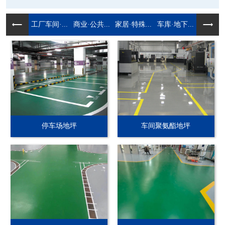
工厂车间·...
商业·公共...
家居·特殊...
车库·地下...
停车场地坪
车间聚氨酯地坪