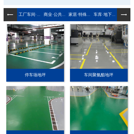
工厂车间·...
商业·公共...
家居·特殊...
车库·地下...
停车场地坪
车间聚氨酯地坪