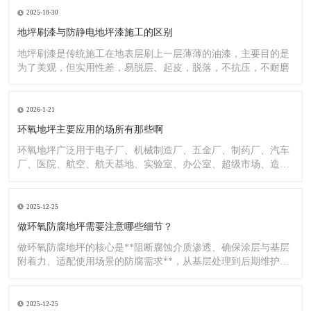
2025-10-30
地坪刷漆与防静电地坪漆施工的区别
地坪刷漆是传统施工在地表层刷上一层薄薄的油漆，主要目的是
为了美观，但实用性差，易脱层、起皮，脱落，不抗压，不耐磨
2026-1-21
环氧地坪主要应用的场所有那些啊
环氧地坪广泛用于电子厂、机械制造厂、五金厂、制药厂、汽车
厂、医院、航空、航天基地、实验室、办公室、超级市场、造纸
厂、化
2025-12-25
做环氧防腐地坪需要注意哪些细节？
做环氧防腐地坪的核心是**阻断腐蚀介质渗透、确保涂层与基层
附着力、适配使用场景的防腐需求**，从基层处理到后期维护，
每
2025-12-25