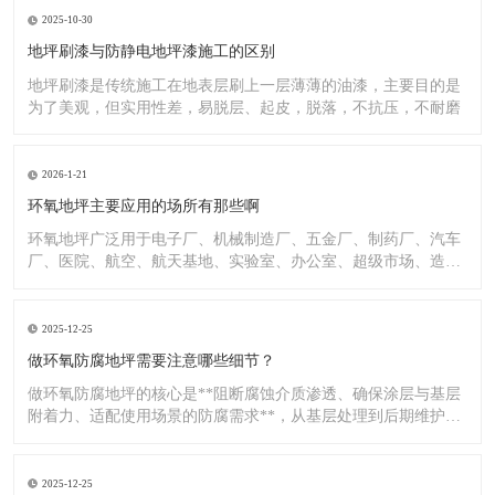
2025-10-30
地坪刷漆与防静电地坪漆施工的区别
地坪刷漆是传统施工在地表层刷上一层薄薄的油漆，主要目的是
为了美观，但实用性差，易脱层、起皮，脱落，不抗压，不耐磨
2026-1-21
环氧地坪主要应用的场所有那些啊
环氧地坪广泛用于电子厂、机械制造厂、五金厂、制药厂、汽车
厂、医院、航空、航天基地、实验室、办公室、超级市场、造纸
厂、化
2025-12-25
做环氧防腐地坪需要注意哪些细节？
做环氧防腐地坪的核心是**阻断腐蚀介质渗透、确保涂层与基层
附着力、适配使用场景的防腐需求**，从基层处理到后期维护，
每
2025-12-25