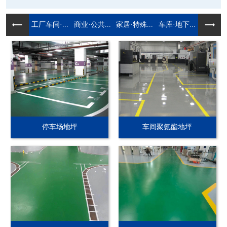
工厂车间·...
商业·公共...
家居·特殊...
车库·地下...
停车场地坪
车间聚氨酯地坪