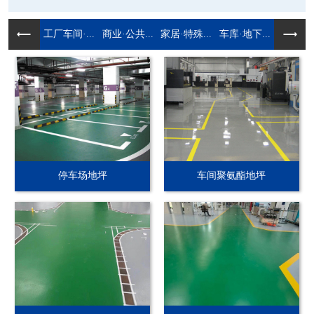
工厂车间·...
商业·公共...
家居·特殊...
车库·地下...
停车场地坪
车间聚氨酯地坪