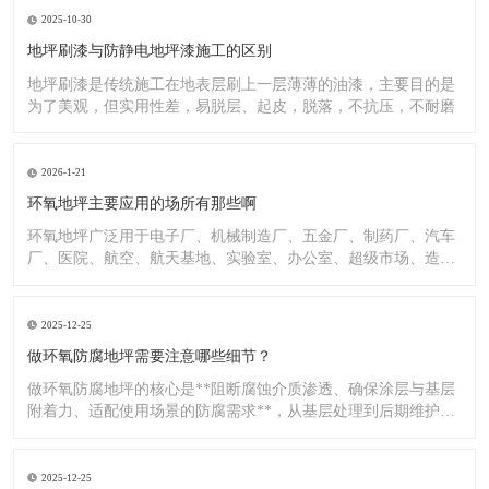
2025-10-30
地坪刷漆与防静电地坪漆施工的区别
地坪刷漆是传统施工在地表层刷上一层薄薄的油漆，主要目的是
为了美观，但实用性差，易脱层、起皮，脱落，不抗压，不耐磨
2026-1-21
环氧地坪主要应用的场所有那些啊
环氧地坪广泛用于电子厂、机械制造厂、五金厂、制药厂、汽车
厂、医院、航空、航天基地、实验室、办公室、超级市场、造纸
厂、化
2025-12-25
做环氧防腐地坪需要注意哪些细节？
做环氧防腐地坪的核心是**阻断腐蚀介质渗透、确保涂层与基层
附着力、适配使用场景的防腐需求**，从基层处理到后期维护，
每
2025-12-25