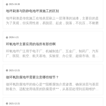
2025-10-30
地坪刷漆与防静电地坪漆施工的区别
地坪刷漆是传统施工在地表层刷上一层薄薄的油漆，主要目的是
为了美观，但实用性差，易脱层、起皮，脱落，不抗压，不耐磨
2026-1-21
环氧地坪主要应用的场所有那些啊
环氧地坪广泛用于电子厂、机械制造厂、五金厂、制药厂、汽车
厂、医院、航空、航天基地、实验室、办公室、超级市场、造纸
厂、化
2025-12-25
做环氧防腐地坪需要注意哪些细节？
做环氧防腐地坪的核心是**阻断腐蚀介质渗透、确保涂层与基层
附着力、适配使用场景的防腐需求**，从基层处理到后期维护，
每
2025-12-25