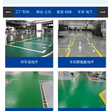
工厂车间·...
商业·公共...
家居·特殊...
车库·地下...
停车场地坪
车间聚氨酯地坪