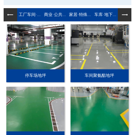
工厂车间·...
商业·公共...
家居·特殊...
车库·地下...
停车场地坪
车间聚氨酯地坪