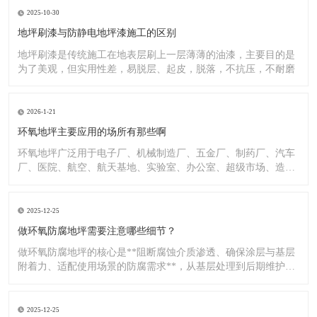
2025-10-30
地坪刷漆与防静电地坪漆施工的区别
地坪刷漆是传统施工在地表层刷上一层薄薄的油漆，主要目的是
为了美观，但实用性差，易脱层、起皮，脱落，不抗压，不耐磨
2026-1-21
环氧地坪主要应用的场所有那些啊
环氧地坪广泛用于电子厂、机械制造厂、五金厂、制药厂、汽车
厂、医院、航空、航天基地、实验室、办公室、超级市场、造纸
厂、化
2025-12-25
做环氧防腐地坪需要注意哪些细节？
做环氧防腐地坪的核心是**阻断腐蚀介质渗透、确保涂层与基层
附着力、适配使用场景的防腐需求**，从基层处理到后期维护，
每
2025-12-25