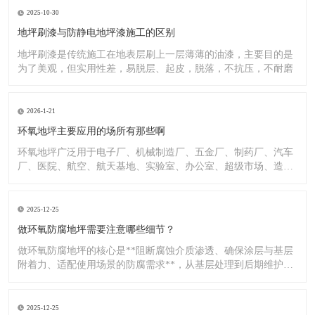
2025-10-30
地坪刷漆与防静电地坪漆施工的区别
地坪刷漆是传统施工在地表层刷上一层薄薄的油漆，主要目的是
为了美观，但实用性差，易脱层、起皮，脱落，不抗压，不耐磨
2026-1-21
环氧地坪主要应用的场所有那些啊
环氧地坪广泛用于电子厂、机械制造厂、五金厂、制药厂、汽车
厂、医院、航空、航天基地、实验室、办公室、超级市场、造纸
厂、化
2025-12-25
做环氧防腐地坪需要注意哪些细节？
做环氧防腐地坪的核心是**阻断腐蚀介质渗透、确保涂层与基层
附着力、适配使用场景的防腐需求**，从基层处理到后期维护，
每
2025-12-25