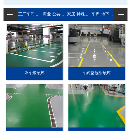
工厂车间·...
商业·公共...
家居·特殊...
车库·地下...
停车场地坪
车间聚氨酯地坪