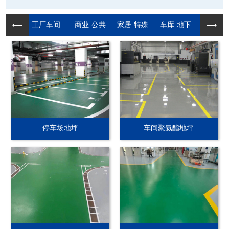
工厂车间·...
商业·公共...
家居·特殊...
车库·地下...
停车场地坪
车间聚氨酯地坪