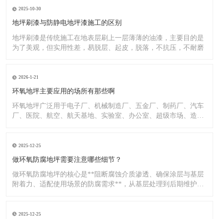
2025-10-30
地坪刷漆与防静电地坪漆施工的区别
地坪刷漆是传统施工在地表层刷上一层薄薄的油漆，主要目的是
为了美观，但实用性差，易脱层、起皮，脱落，不抗压，不耐磨
2026-1-21
环氧地坪主要应用的场所有那些啊
环氧地坪广泛用于电子厂、机械制造厂、五金厂、制药厂、汽车
厂、医院、航空、航天基地、实验室、办公室、超级市场、造纸
厂、化
2025-12-25
做环氧防腐地坪需要注意哪些细节？
做环氧防腐地坪的核心是**阻断腐蚀介质渗透、确保涂层与基层
附着力、适配使用场景的防腐需求**，从基层处理到后期维护，
每
2025-12-25