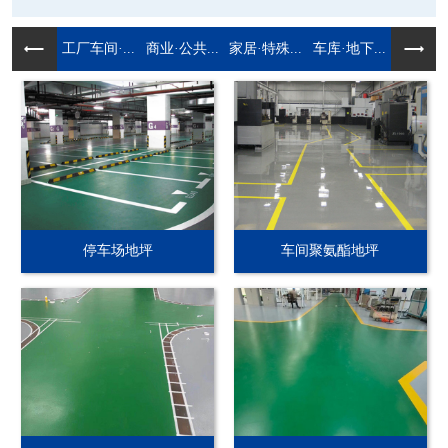
工厂车间·...
商业·公共...
家居·特殊...
车库·地下...
停车场地坪
车间聚氨酯地坪