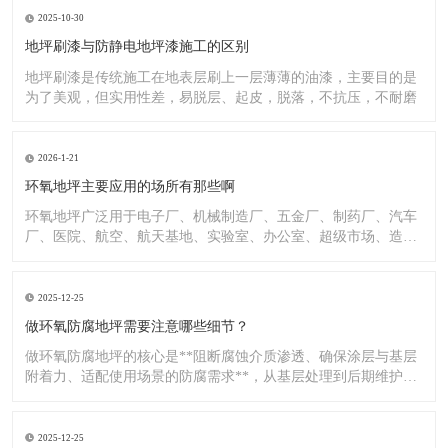
2025-10-30
地坪刷漆与防静电地坪漆施工的区别
地坪刷漆是传统施工在地表层刷上一层薄薄的油漆，主要目的是
为了美观，但实用性差，易脱层、起皮，脱落，不抗压，不耐磨
2026-1-21
环氧地坪主要应用的场所有那些啊
环氧地坪广泛用于电子厂、机械制造厂、五金厂、制药厂、汽车
厂、医院、航空、航天基地、实验室、办公室、超级市场、造纸
厂、化
2025-12-25
做环氧防腐地坪需要注意哪些细节？
做环氧防腐地坪的核心是**阻断腐蚀介质渗透、确保涂层与基层
附着力、适配使用场景的防腐需求**，从基层处理到后期维护，
每
2025-12-25