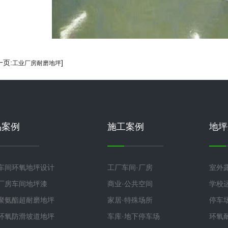
一页:
]
工业厂房耐磨地坪
品案例
施工案例
地坪
车间环氧地坪设计
工厂车间·厂房
室外
厂房车间地坪漆
商业·公共空间
学校
聚氨酯超耐磨地坪
家居·特殊场所
停车
环氧防滑坡道地坪
车库·地下停车场
环氧