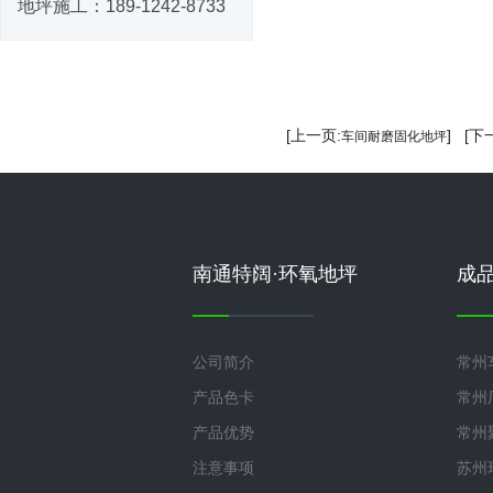
地坪施工：
189-1242-8733
[上一页:
] [下
车间耐磨固化地坪
南通特阔·环氧地坪
成
公司简介
常州
产品色卡
常州
产品优势
常州
注意事项
苏州