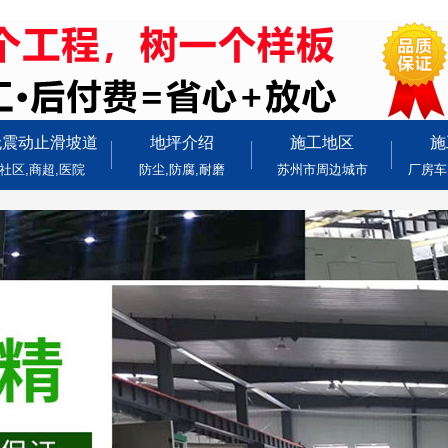
无震动止滑坡道
地坪介绍
施工地区
施
社区,商超,医院
防尘,防腐,耐磨
苏州市周边城市
厂房车