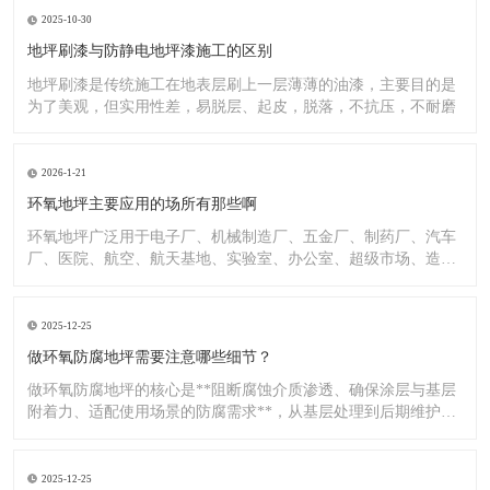
2025-10-30
地坪刷漆与防静电地坪漆施工的区别
地坪刷漆是传统施工在地表层刷上一层薄薄的油漆，主要目的是
为了美观，但实用性差，易脱层、起皮，脱落，不抗压，不耐磨
2026-1-21
环氧地坪主要应用的场所有那些啊
环氧地坪广泛用于电子厂、机械制造厂、五金厂、制药厂、汽车
厂、医院、航空、航天基地、实验室、办公室、超级市场、造纸
厂、化
2025-12-25
做环氧防腐地坪需要注意哪些细节？
做环氧防腐地坪的核心是**阻断腐蚀介质渗透、确保涂层与基层
附着力、适配使用场景的防腐需求**，从基层处理到后期维护，
每
2025-12-25