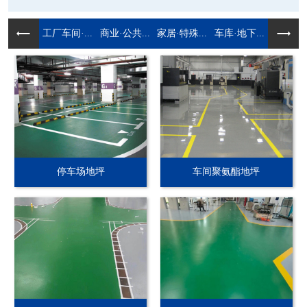
工厂车间·...
商业·公共...
家居·特殊...
车库·地下...
停车场地坪
车间聚氨酯地坪