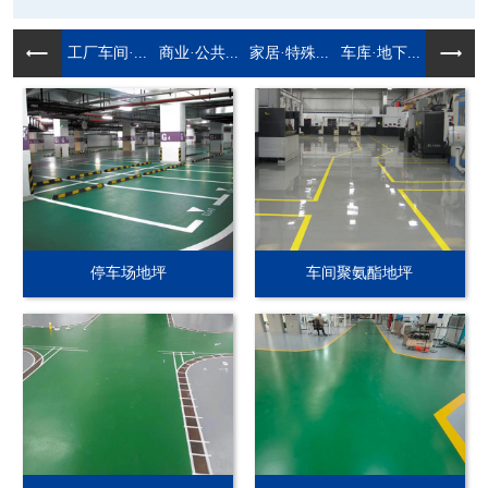
工厂车间·...
商业·公共...
家居·特殊...
车库·地下...
停车场地坪
车间聚氨酯地坪