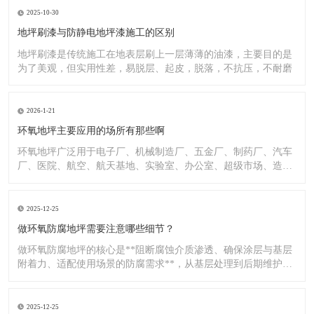
2025-10-30
地坪刷漆与防静电地坪漆施工的区别
地坪刷漆是传统施工在地表层刷上一层薄薄的油漆，主要目的是
为了美观，但实用性差，易脱层、起皮，脱落，不抗压，不耐磨
2026-1-21
环氧地坪主要应用的场所有那些啊
环氧地坪广泛用于电子厂、机械制造厂、五金厂、制药厂、汽车
厂、医院、航空、航天基地、实验室、办公室、超级市场、造纸
厂、化
2025-12-25
做环氧防腐地坪需要注意哪些细节？
做环氧防腐地坪的核心是**阻断腐蚀介质渗透、确保涂层与基层
附着力、适配使用场景的防腐需求**，从基层处理到后期维护，
每
2025-12-25