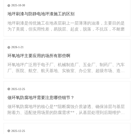
2025-10-30
地坪刷漆与防静电地坪漆施工的区别
地坪刷漆是传统施工在地表层刷上一层薄薄的油漆，主要目的是
为了美观，但实用性差，易脱层、起皮，脱落，不抗压，不耐磨
2026-1-21
环氧地坪主要应用的场所有那些啊
环氧地坪广泛用于电子厂、机械制造厂、五金厂、制药厂、汽车
厂、医院、航空、航天基地、实验室、办公室、超级市场、造纸
厂、化
2025-12-25
做环氧防腐地坪需要注意哪些细节？
做环氧防腐地坪的核心是**阻断腐蚀介质渗透、确保涂层与基层
附着力、适配使用场景的防腐需求**，从基层处理到后期维护，
每
2025-12-25