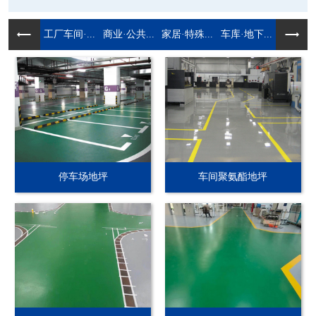
工厂车间·...
商业·公共...
家居·特殊...
车库·地下...
停车场地坪
车间聚氨酯地坪