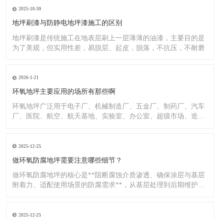
2025-10-30
地坪刷漆与防静电地坪漆施工的区别
地坪刷漆是传统施工在地表层刷上一层薄薄的油漆，主要目的是
为了美观，但实用性差，易脱层、起皮，脱落，不抗压，不耐磨
2026-1-21
环氧地坪主要应用的场所有那些啊
环氧地坪广泛用于电子厂、机械制造厂、五金厂、制药厂、汽车
厂、医院、航空、航天基地、实验室、办公室、超级市场、造纸
厂、化
2025-12-25
做环氧防腐地坪需要注意哪些细节？
做环氧防腐地坪的核心是**阻断腐蚀介质渗透、确保涂层与基层
附着力、适配使用场景的防腐需求**，从基层处理到后期维护，
每
2025-12-25