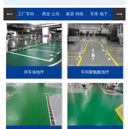
工厂车间·...
商业·公共...
家居·特殊...
车库·地下...
停车场地坪
车间聚氨酯地坪