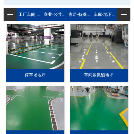
工厂车间·...
商业·公共...
家居·特殊...
车库·地下...
停车场地坪
车间聚氨酯地坪