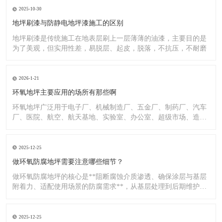
2025-10-30
地坪刷漆与防静电地坪漆施工的区别
地坪刷漆是传统施工在地表层刷上一层薄薄的油漆，主要目的是
为了美观，但实用性差，易脱层、起皮，脱落，不抗压，不耐磨
2026-1-21
环氧地坪主要应用的场所有那些啊
环氧地坪广泛用于电子厂、机械制造厂、五金厂、制药厂、汽车
厂、医院、航空、航天基地、实验室、办公室、超级市场、造纸
厂、化
2025-12-25
做环氧防腐地坪需要注意哪些细节？
做环氧防腐地坪的核心是**阻断腐蚀介质渗透、确保涂层与基层
附着力、适配使用场景的防腐需求**，从基层处理到后期维护，
每
2025-12-25