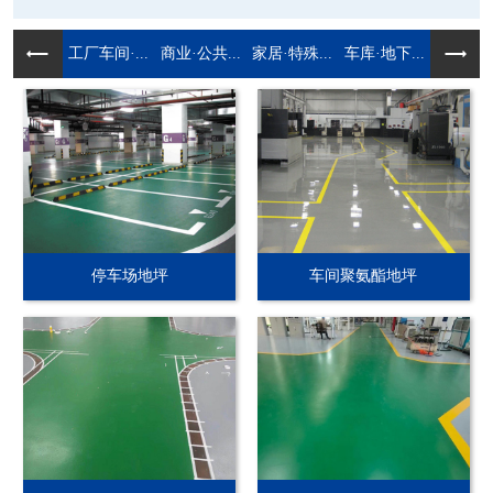
工厂车间·...
商业·公共...
家居·特殊...
车库·地下...
停车场地坪
车间聚氨酯地坪