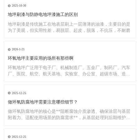
2025-10-30
地坪刷漆与防静电地坪漆施工的区别
地坪刷漆是传统施工在地表层刷上一层薄薄的油漆，主要目的是
为了美观，但实用性差，易脱层、起皮，脱落，不抗压，不耐磨
2026-1-21
环氧地坪主要应用的场所有那些啊
环氧地坪广泛用于电子厂、机械制造厂、五金厂、制药厂、汽车
厂、医院、航空、航天基地、实验室、办公室、超级市场、造纸
厂、化
2025-12-25
做环氧防腐地坪需要注意哪些细节？
做环氧防腐地坪的核心是**阻断腐蚀介质渗透、确保涂层与基层
附着力、适配使用场景的防腐需求**，从基层处理到后期维护，
每
2025-12-25