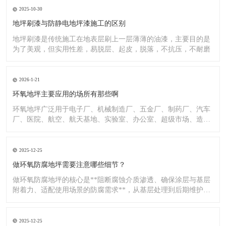
2025-10-30
地坪刷漆与防静电地坪漆施工的区别
地坪刷漆是传统施工在地表层刷上一层薄薄的油漆，主要目的是
为了美观，但实用性差，易脱层、起皮，脱落，不抗压，不耐磨
2026-1-21
环氧地坪主要应用的场所有那些啊
环氧地坪广泛用于电子厂、机械制造厂、五金厂、制药厂、汽车
厂、医院、航空、航天基地、实验室、办公室、超级市场、造纸
厂、化
2025-12-25
做环氧防腐地坪需要注意哪些细节？
做环氧防腐地坪的核心是**阻断腐蚀介质渗透、确保涂层与基层
附着力、适配使用场景的防腐需求**，从基层处理到后期维护，
每
2025-12-25