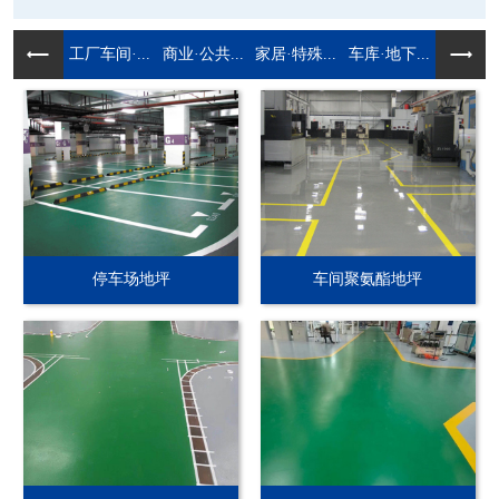
工厂车间·...
商业·公共...
家居·特殊...
车库·地下...
停车场地坪
车间聚氨酯地坪