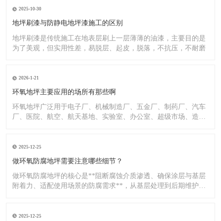
2025-10-30
地坪刷漆与防静电地坪漆施工的区别
地坪刷漆是传统施工在地表层刷上一层薄薄的油漆，主要目的是
为了美观，但实用性差，易脱层、起皮，脱落，不抗压，不耐磨
2026-1-21
环氧地坪主要应用的场所有那些啊
环氧地坪广泛用于电子厂、机械制造厂、五金厂、制药厂、汽车
厂、医院、航空、航天基地、实验室、办公室、超级市场、造纸
厂、化
2025-12-25
做环氧防腐地坪需要注意哪些细节？
做环氧防腐地坪的核心是**阻断腐蚀介质渗透、确保涂层与基层
附着力、适配使用场景的防腐需求**，从基层处理到后期维护，
每
2025-12-25