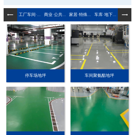
工厂车间·...
商业·公共...
家居·特殊...
车库·地下...
停车场地坪
车间聚氨酯地坪