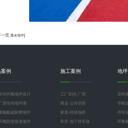
下一页:
]
透水地坪
品案例
施工案例
地坪
车间环氧地坪设计
工厂车间·厂房
室外
厂房车间地坪漆
商业·公共空间
学校
聚氨酯超耐磨地坪
家居·特殊场所
停车
环氧防滑坡道地坪
车库·地下停车场
环氧