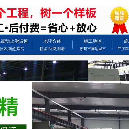
无震动止滑坡道
地坪介绍
施工地区
施
社区,商超,医院
防尘,防腐,耐磨
苏州市周边城市
厂房车