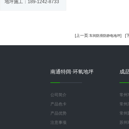
地坪施工：
189-1242-8733
[上一页:
] [
车间防滑防静电地坪
南通特阔·环氧地坪
成
公司简介
常州
产品色卡
常州
产品优势
常州
注意事项
苏州