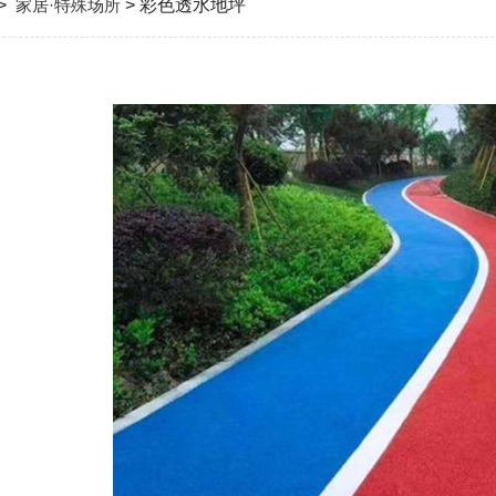
>
家居·特殊场所
> 彩色透水地坪