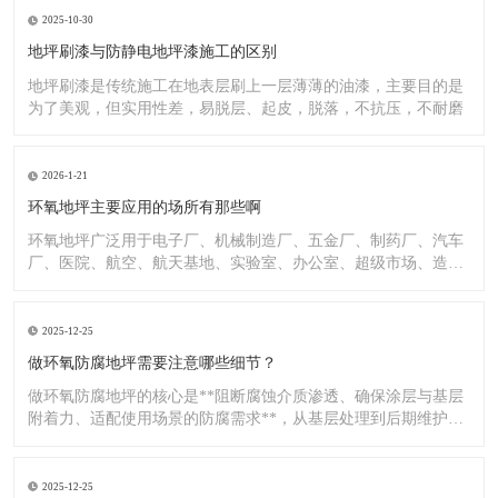
2025-10-30
地坪刷漆与防静电地坪漆施工的区别
地坪刷漆是传统施工在地表层刷上一层薄薄的油漆，主要目的是
为了美观，但实用性差，易脱层、起皮，脱落，不抗压，不耐磨
2026-1-21
环氧地坪主要应用的场所有那些啊
环氧地坪广泛用于电子厂、机械制造厂、五金厂、制药厂、汽车
厂、医院、航空、航天基地、实验室、办公室、超级市场、造纸
厂、化
2025-12-25
做环氧防腐地坪需要注意哪些细节？
做环氧防腐地坪的核心是**阻断腐蚀介质渗透、确保涂层与基层
附着力、适配使用场景的防腐需求**，从基层处理到后期维护，
每
2025-12-25