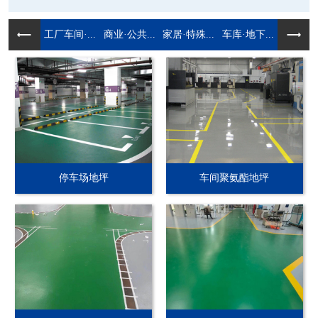
工厂车间·...
商业·公共...
家居·特殊...
车库·地下...
停车场地坪
车间聚氨酯地坪