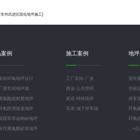
:
]
常州武进区固化地坪施工
品案例
施工案例
地坪
车间环氧地坪设计
工厂车间·厂房
室外
厂房车间地坪漆
商业·公共空间
学校
聚氨酯超耐磨地坪
家居·特殊场所
停车
环氧防滑坡道地坪
车库·地下停车场
环氧
医院车库金刚砂地坪
环氧
水性聚氨酯砂浆地坪
...