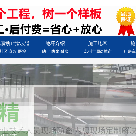
无震动止滑坡道
地坪介绍
施工地区
施
社区,商超,医院
防尘,防腐,耐磨
苏州市周边城市
厂房车