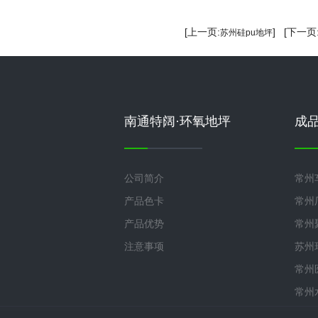
[上一页:
] [下一页
苏州硅pu地坪
南通特阔·环氧地坪
成
公司简介
常州
产品色卡
常州
产品优势
常州
注意事项
苏州
常州
常州