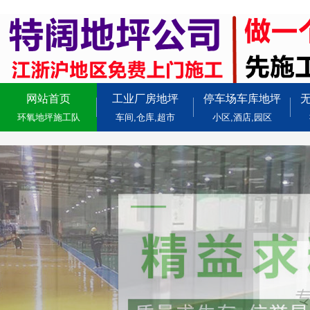
网站首页
工业厂房地坪
停车场车库地坪
环氧地坪施工队
车间,仓库,超市
小区,酒店,园区