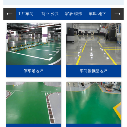
工厂车间·...
商业·公共...
家居·特殊...
车库·地下...
停车场地坪
车间聚氨酯地坪