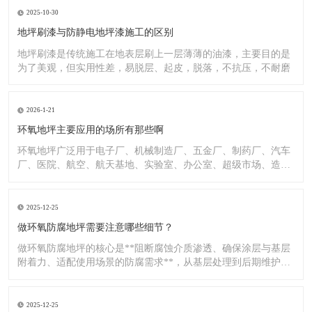
2025-10-30
地坪刷漆与防静电地坪漆施工的区别
地坪刷漆是传统施工在地表层刷上一层薄薄的油漆，主要目的是
为了美观，但实用性差，易脱层、起皮，脱落，不抗压，不耐磨
2026-1-21
环氧地坪主要应用的场所有那些啊
环氧地坪广泛用于电子厂、机械制造厂、五金厂、制药厂、汽车
厂、医院、航空、航天基地、实验室、办公室、超级市场、造纸
厂、化
2025-12-25
做环氧防腐地坪需要注意哪些细节？
做环氧防腐地坪的核心是**阻断腐蚀介质渗透、确保涂层与基层
附着力、适配使用场景的防腐需求**，从基层处理到后期维护，
每
2025-12-25