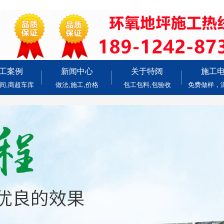
工案例
新闻中心
关于特阔
施工
间,商超车库
做法,施工,价格
包工包料,包验收
免费做样，