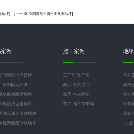
] [下一页:
]
化地坪
溧阳混凝土密封固化剂地坪
品案例
施工案例
地坪
车间环氧地坪设计
工厂车间·厂房
室外
厂房车间地坪漆
商业·公共空间
学校
聚氨酯超耐磨地坪
家居·特殊场所
停车
环氧防滑坡道地坪
车库·地下停车场
环氧
医院车库金刚砂地坪
环氧
水性聚氨酯砂浆地坪
...