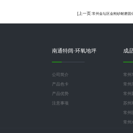
[上一页:
常州金坛区金刚砂耐磨固
南通特阔·环氧地坪
成
公司简介
常州
产品色卡
常州
产品优势
常州
注意事项
苏州
常州
常州