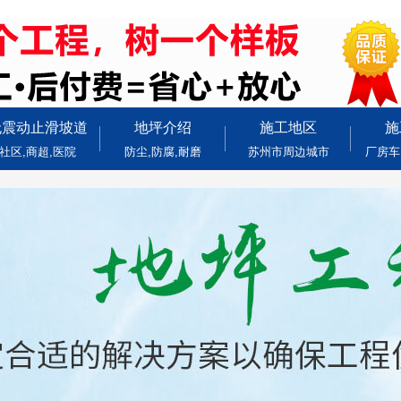
无震动止滑坡道
地坪介绍
施工地区
施
社区,商超,医院
防尘,防腐,耐磨
苏州市周边城市
厂房车