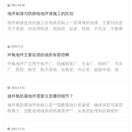
2025-10-30
地坪刷漆与防静电地坪漆施工的区别
地坪刷漆是传统施工在地表层刷上一层薄薄的油漆，主要目的是
为了美观，但实用性差，易脱层、起皮，脱落，不抗压，不耐磨
2026-1-21
环氧地坪主要应用的场所有那些啊
环氧地坪广泛用于电子厂、机械制造厂、五金厂、制药厂、汽车
厂、医院、航空、航天基地、实验室、办公室、超级市场、造纸
厂、化
2025-12-25
做环氧防腐地坪需要注意哪些细节？
做环氧防腐地坪的核心是**阻断腐蚀介质渗透、确保涂层与基层
附着力、适配使用场景的防腐需求**，从基层处理到后期维护，
每
2025-12-25