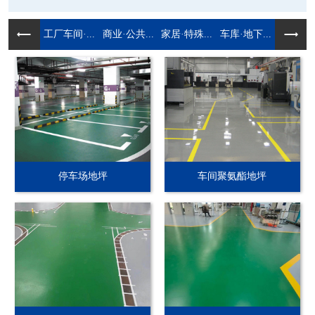
工厂车间·...
商业·公共...
家居·特殊...
车库·地下...
停车场地坪
车间聚氨酯地坪