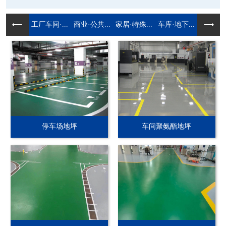
工厂车间·...
商业·公共...
家居·特殊...
车库·地下...
停车场地坪
车间聚氨酯地坪