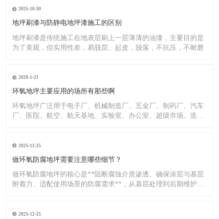
2025-10-30
地坪刷漆与防静电地坪漆施工的区别
地坪刷漆是传统施工在地表层刷上一层薄薄的油漆，主要目的是
为了美观，但实用性差，易脱层、起皮，脱落，不抗压，不耐磨
2026-1-21
环氧地坪主要应用的场所有那些啊
环氧地坪广泛用于电子厂、机械制造厂、五金厂、制药厂、汽车
厂、医院、航空、航天基地、实验室、办公室、超级市场、造纸
厂、化
2025-12-25
做环氧防腐地坪需要注意哪些细节？
做环氧防腐地坪的核心是**阻断腐蚀介质渗透、确保涂层与基层
附着力、适配使用场景的防腐需求**，从基层处理到后期维护，
每
2025-12-25