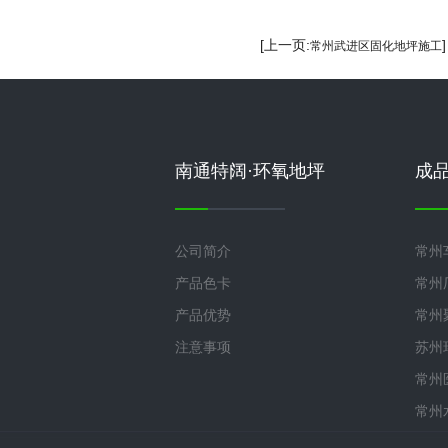
[上一页:
常州武进区固化地坪施工
南通特阔·环氧地坪
成
公司简介
常州
产品色卡
常州
产品优势
常州
注意事项
苏州
常州
常州