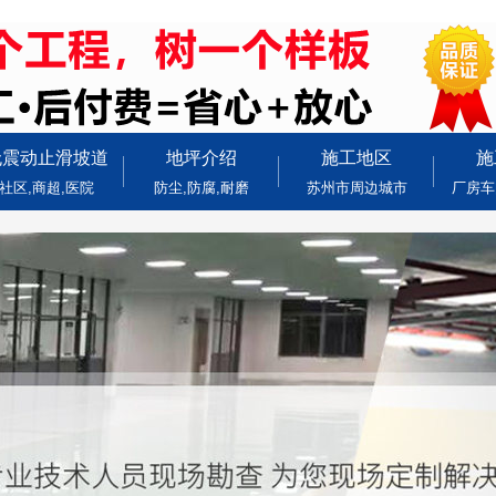
无震动止滑坡道
地坪介绍
施工地区
施
社区,商超,医院
防尘,防腐,耐磨
苏州市周边城市
厂房车