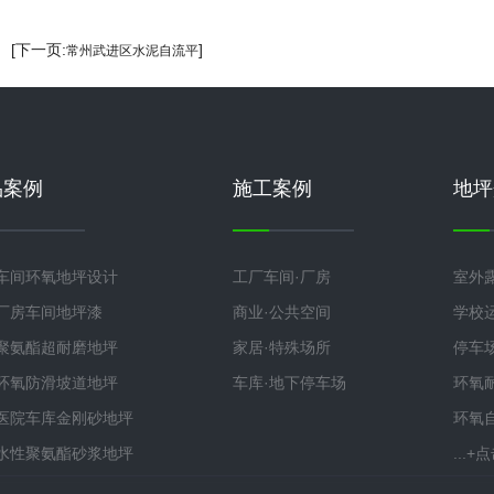
] [下一页:
]
常州武进区水泥自流平
品案例
施工案例
地坪
车间环氧地坪设计
工厂车间·厂房
室外
厂房车间地坪漆
商业·公共空间
学校
聚氨酯超耐磨地坪
家居·特殊场所
停车
环氧防滑坡道地坪
车库·地下停车场
环氧
医院车库金刚砂地坪
环氧
水性聚氨酯砂浆地坪
...