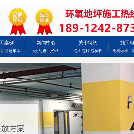
工案例
新闻中心
关于特阔
施工
间,商超车库
做法,施工,价格
包工包料,包验收
免费做样，