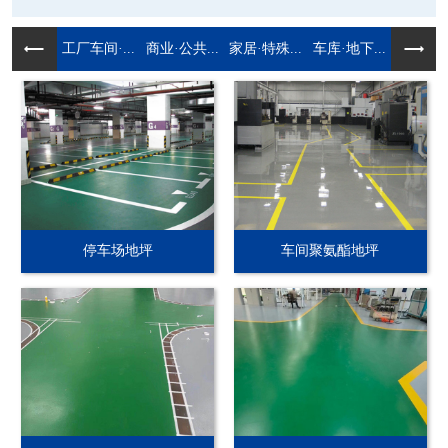
工厂车间·...
商业·公共...
家居·特殊...
车库·地下...
停车场地坪
车间聚氨酯地坪