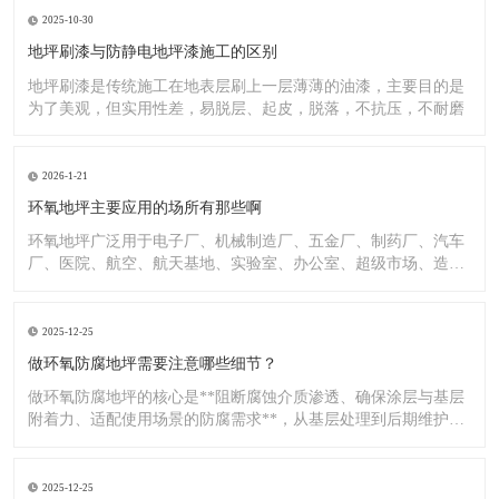
2025-10-30
地坪刷漆与防静电地坪漆施工的区别
地坪刷漆是传统施工在地表层刷上一层薄薄的油漆，主要目的是
为了美观，但实用性差，易脱层、起皮，脱落，不抗压，不耐磨
2026-1-21
环氧地坪主要应用的场所有那些啊
环氧地坪广泛用于电子厂、机械制造厂、五金厂、制药厂、汽车
厂、医院、航空、航天基地、实验室、办公室、超级市场、造纸
厂、化
2025-12-25
做环氧防腐地坪需要注意哪些细节？
做环氧防腐地坪的核心是**阻断腐蚀介质渗透、确保涂层与基层
附着力、适配使用场景的防腐需求**，从基层处理到后期维护，
每
2025-12-25