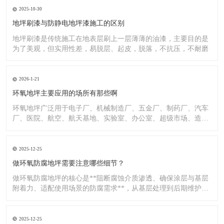
2025-10-30
地坪刷漆与防静电地坪漆施工的区别
地坪刷漆是传统施工在地表层刷上一层薄薄的油漆，主要目的是
为了美观，但实用性差，易脱层、起皮，脱落，不抗压，不耐磨
2026-1-21
环氧地坪主要应用的场所有那些啊
环氧地坪广泛用于电子厂、机械制造厂、五金厂、制药厂、汽车
厂、医院、航空、航天基地、实验室、办公室、超级市场、造纸
厂、化
2025-12-25
做环氧防腐地坪需要注意哪些细节？
做环氧防腐地坪的核心是**阻断腐蚀介质渗透、确保涂层与基层
附着力、适配使用场景的防腐需求**，从基层处理到后期维护，
每
2025-12-25