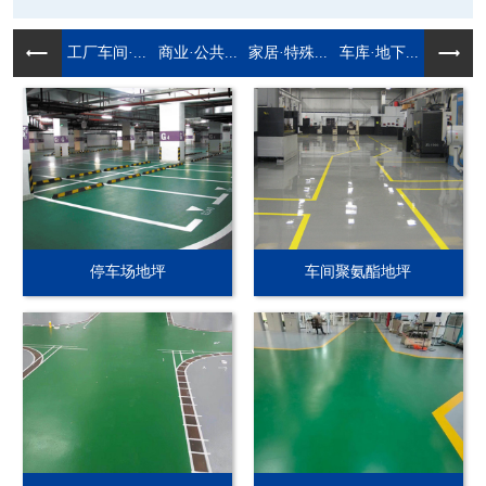
工厂车间·...
商业·公共...
家居·特殊...
车库·地下...
停车场地坪
车间聚氨酯地坪