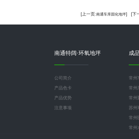
[上一页:
] [下
南通车库固化地坪
南通特阔·环氧地坪
成
公司简介
常州
产品色卡
常州
产品优势
常州
注意事项
苏州
常州
常州