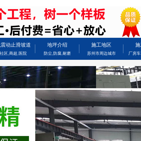
无震动止滑坡道
地坪介绍
施工地区
施
社区,商超,医院
防尘,防腐,耐磨
苏州市周边城市
厂房车