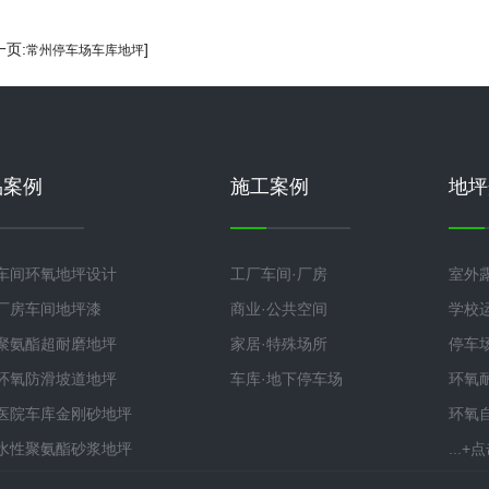
一页:
]
常州停车场车库地坪
品案例
施工案例
地坪
车间环氧地坪设计
工厂车间·厂房
室外
厂房车间地坪漆
商业·公共空间
学校
聚氨酯超耐磨地坪
家居·特殊场所
停车
环氧防滑坡道地坪
车库·地下停车场
环氧
医院车库金刚砂地坪
环氧
水性聚氨酯砂浆地坪
...