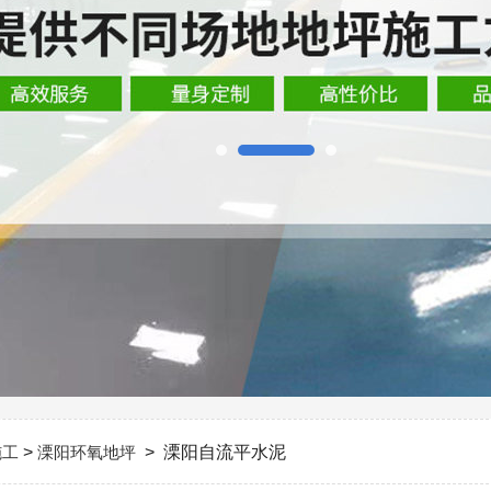
施工
>
溧阳环氧地坪
> 溧阳自流平水泥