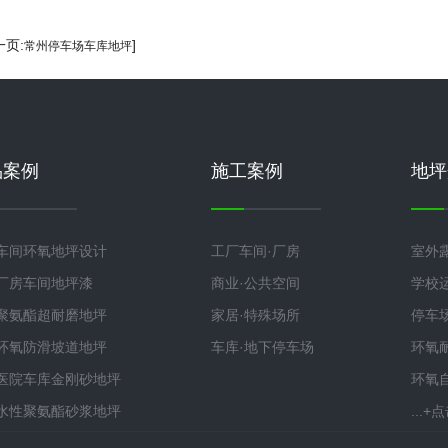
一页:
]
常州停车场车库地坪
品案例
施工案例
地坪
车间环氧地坪设计
工厂车间·厂房
室外
厂房车间地坪漆
商业·公共空间
学校
聚氨酯超耐磨地坪
家居·特殊场所
停车
环氧防滑坡道地坪
车库·地下停车场
环氧
医院车库金刚砂地坪
环氧
水性聚氨酯砂浆地坪
...