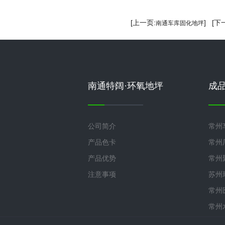
[上一页:
] [下
南通车库固化地坪
南通特阔·环氧地坪
成
公司简介
常州
产品色卡
常州
产品优势
常州
注意事项
苏州
常州
常州