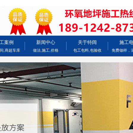
工案例
新闻中心
关于特阔
施工
间,商超车库
做法,施工,价格
包工包料,包验收
免费做样，