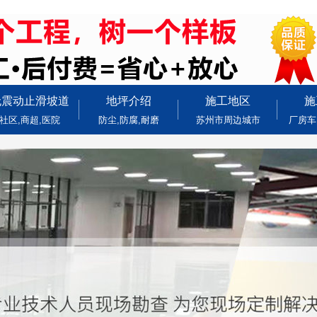
无震动止滑坡道
地坪介绍
施工地区
施
社区,商超,医院
防尘,防腐,耐磨
苏州市周边城市
厂房车