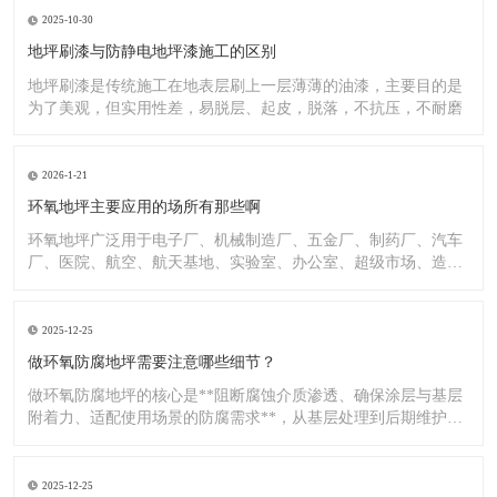
2025-10-30
地坪刷漆与防静电地坪漆施工的区别
地坪刷漆是传统施工在地表层刷上一层薄薄的油漆，主要目的是
为了美观，但实用性差，易脱层、起皮，脱落，不抗压，不耐磨
2026-1-21
环氧地坪主要应用的场所有那些啊
环氧地坪广泛用于电子厂、机械制造厂、五金厂、制药厂、汽车
厂、医院、航空、航天基地、实验室、办公室、超级市场、造纸
厂、化
2025-12-25
做环氧防腐地坪需要注意哪些细节？
做环氧防腐地坪的核心是**阻断腐蚀介质渗透、确保涂层与基层
附着力、适配使用场景的防腐需求**，从基层处理到后期维护，
每
2025-12-25