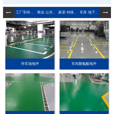
工厂车间·...
商业·公共...
家居·特殊...
车库·地下...
停车场地坪
车间聚氨酯地坪