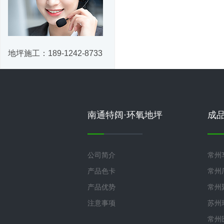
地坪施工：
189-1242-8733
南通特阔·环氧地坪
成
公司简介
常州
产品色卡
常州
产品优势
常州
注意事项
苏州
常州