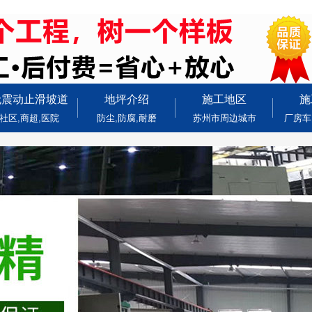
无震动止滑坡道
地坪介绍
施工地区
施
社区,商超,医院
防尘,防腐,耐磨
苏州市周边城市
厂房车