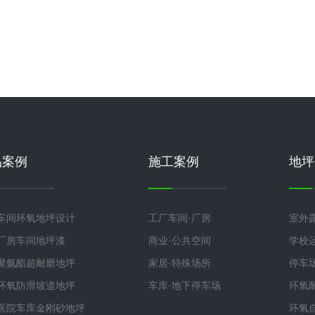
品案例
施工案例
地坪
车间环氧地坪设计
工厂车间·厂房
室外
厂房车间地坪漆
商业·公共空间
学校
聚氨酯超耐磨地坪
家居·特殊场所
停车
环氧防滑坡道地坪
车库·地下停车场
环氧
医院车库金刚砂地坪
环氧