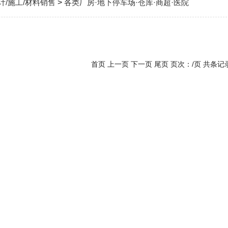
计/施工/材料销售
>
各类厂房·地下停车场·仓库·商超·医院
首页 上一页 下一页 尾页 页次：/页 共条记