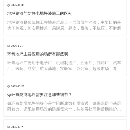
2025-10-30
地坪刷漆与防静电地坪漆施工的区别
地坪刷漆是传统施工在地表层刷上一层薄薄的油漆，主要目的是
为了美观，但实用性差，易脱层、起皮，脱落，不抗压，不耐磨
2026-1-21
环氧地坪主要应用的场所有那些啊
环氧地坪广泛用于电子厂、机械制造厂、五金厂、制药厂、汽车
厂、医院、航空、航天基地、实验室、办公室、超级市场、造纸
厂、化
2025-12-25
做环氧防腐地坪需要注意哪些细节？
做环氧防腐地坪的核心是**阻断腐蚀介质渗透、确保涂层与基层
附着力、适配使用场景的防腐需求**，从基层处理到后期维护，
每
2025-12-25