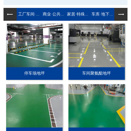
工厂车间·...
商业·公共...
家居·特殊...
车库·地下...
停车场地坪
车间聚氨酯地坪