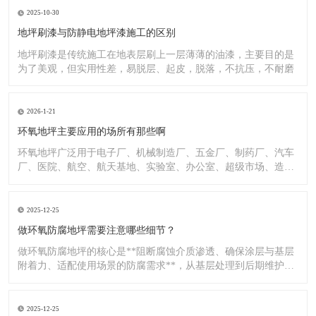
2025-10-30
地坪刷漆与防静电地坪漆施工的区别
地坪刷漆是传统施工在地表层刷上一层薄薄的油漆，主要目的是
为了美观，但实用性差，易脱层、起皮，脱落，不抗压，不耐磨
2026-1-21
环氧地坪主要应用的场所有那些啊
环氧地坪广泛用于电子厂、机械制造厂、五金厂、制药厂、汽车
厂、医院、航空、航天基地、实验室、办公室、超级市场、造纸
厂、化
2025-12-25
做环氧防腐地坪需要注意哪些细节？
做环氧防腐地坪的核心是**阻断腐蚀介质渗透、确保涂层与基层
附着力、适配使用场景的防腐需求**，从基层处理到后期维护，
每
2025-12-25