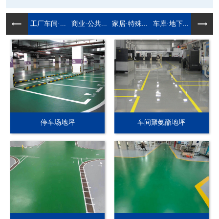
工厂车间·...
商业·公共...
家居·特殊...
车库·地下...
停车场地坪
车间聚氨酯地坪