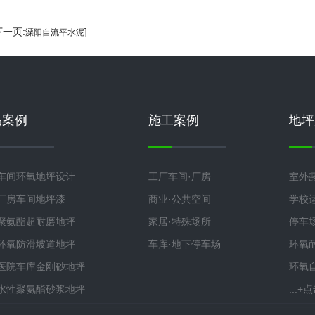
下一页:
]
溧阳自流平水泥
品案例
施工案例
地坪
车间环氧地坪设计
工厂车间·厂房
室外
厂房车间地坪漆
商业·公共空间
学校
聚氨酯超耐磨地坪
家居·特殊场所
停车
环氧防滑坡道地坪
车库·地下停车场
环氧
医院车库金刚砂地坪
环氧
水性聚氨酯砂浆地坪
...