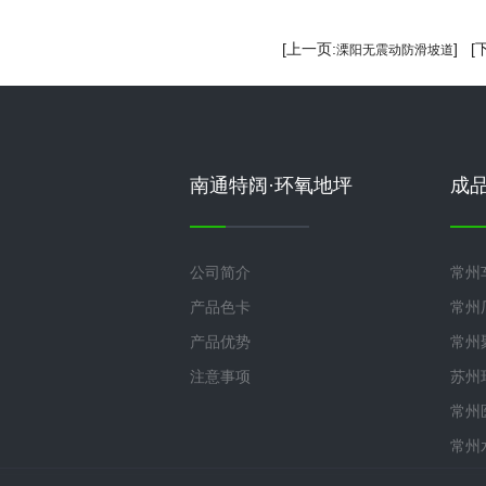
[上一页:
] [
溧阳无震动防滑坡道
南通特阔·环氧地坪
成
公司简介
常州
产品色卡
常州
产品优势
常州
注意事项
苏州
常州
常州