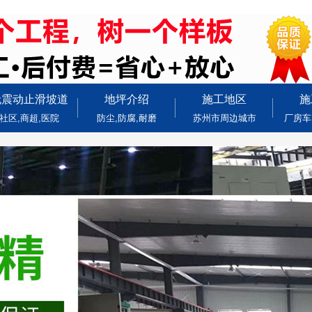
无震动止滑坡道
地坪介绍
施工地区
施
社区,商超,医院
防尘,防腐,耐磨
苏州市周边城市
厂房车