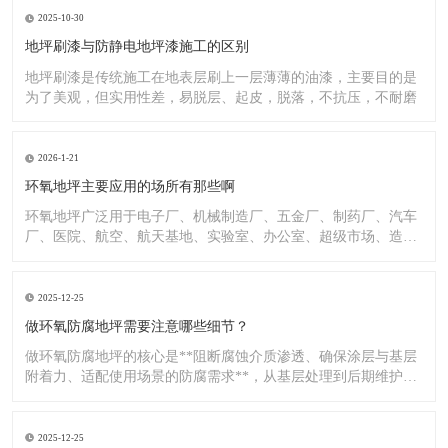
2025-10-30
地坪刷漆与防静电地坪漆施工的区别
地坪刷漆是传统施工在地表层刷上一层薄薄的油漆，主要目的是
为了美观，但实用性差，易脱层、起皮，脱落，不抗压，不耐磨
2026-1-21
环氧地坪主要应用的场所有那些啊
环氧地坪广泛用于电子厂、机械制造厂、五金厂、制药厂、汽车
厂、医院、航空、航天基地、实验室、办公室、超级市场、造纸
厂、化
2025-12-25
做环氧防腐地坪需要注意哪些细节？
做环氧防腐地坪的核心是**阻断腐蚀介质渗透、确保涂层与基层
附着力、适配使用场景的防腐需求**，从基层处理到后期维护，
每
2025-12-25