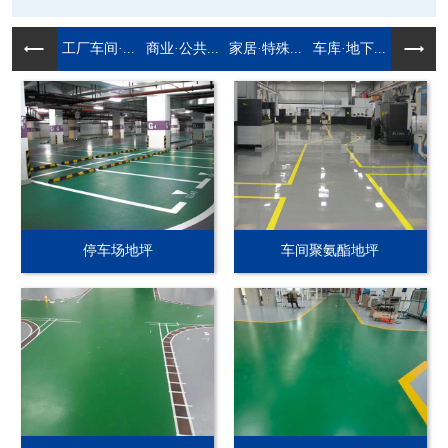
工厂车间·...
商业·公共...
家居·特殊...
车库·地下...
停车场地坪
车间聚氨酯地坪