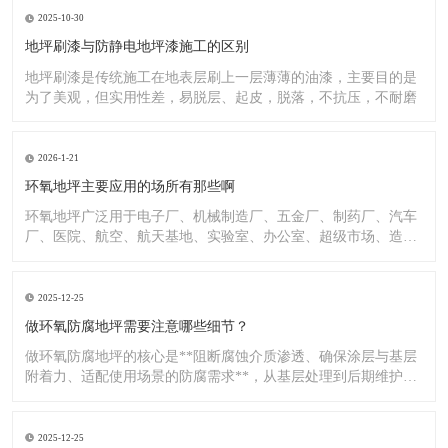
2025-10-30
地坪刷漆与防静电地坪漆施工的区别
地坪刷漆是传统施工在地表层刷上一层薄薄的油漆，主要目的是
为了美观，但实用性差，易脱层、起皮，脱落，不抗压，不耐磨
2026-1-21
环氧地坪主要应用的场所有那些啊
环氧地坪广泛用于电子厂、机械制造厂、五金厂、制药厂、汽车
厂、医院、航空、航天基地、实验室、办公室、超级市场、造纸
厂、化
2025-12-25
做环氧防腐地坪需要注意哪些细节？
做环氧防腐地坪的核心是**阻断腐蚀介质渗透、确保涂层与基层
附着力、适配使用场景的防腐需求**，从基层处理到后期维护，
每
2025-12-25