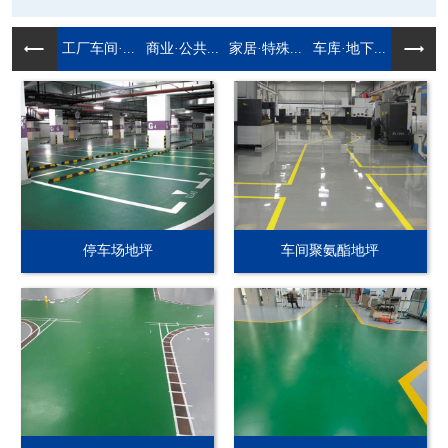
工厂车间·...
商业·公共...
家居·特殊...
车库·地下...
停车场地坪
车间聚氨酯地坪