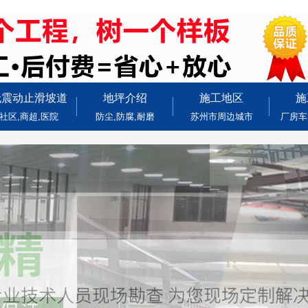
无震动止滑坡道
地坪介绍
施工地区
施
社区,商超,医院
防尘,防腐,耐磨
苏州市周边城市
厂房车