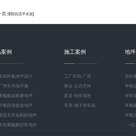
一页:
]
溧阳自流平水泥
品案例
施工案例
地坪
车间环氧地坪设计
工厂车间·厂房
室外
厂房车间地坪漆
商业·公共空间
学校
聚氨酯超耐磨地坪
家居·特殊场所
停车
环氧防滑坡道地坪
车库·地下停车场
环氧
医院车库金刚砂地坪
环氧
水性聚氨酯砂浆地坪
...