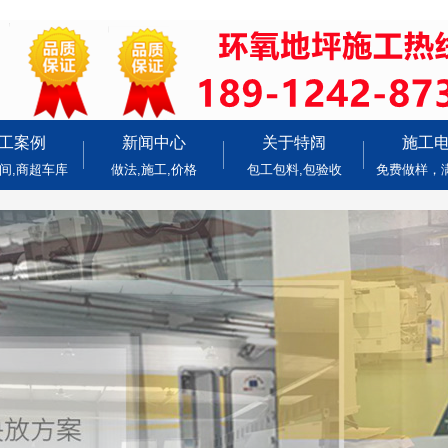
工案例
新闻中心
关于特阔
施工
间,商超车库
做法,施工,价格
包工包料,包验收
免费做样，