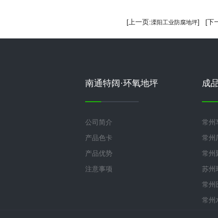
[上一页:
] [下
溧阳工业防腐地坪
南通特阔·环氧地坪
成
公司简介
常州
产品色卡
常州
产品优势
常州
注意事项
苏州
常州
常州