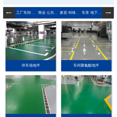
工厂车间·...
商业·公共...
家居·特殊...
车库·地下...
停车场地坪
车间聚氨酯地坪