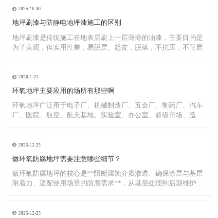
2025-10-30
地坪刷漆与防静电地坪漆施工的区别
地坪刷漆是传统施工在地表层刷上一层薄薄的油漆，主要目的是
为了美观，但实用性差，易脱层、起皮，脱落，不抗压，不耐磨
2026-1-21
环氧地坪主要应用的场所有那些啊
环氧地坪广泛用于电子厂、机械制造厂、五金厂、制药厂、汽车
厂、医院、航空、航天基地、实验室、办公室、超级市场、造纸
厂、化
2025-12-25
做环氧防腐地坪需要注意哪些细节？
做环氧防腐地坪的核心是**阻断腐蚀介质渗透、确保涂层与基层
附着力、适配使用场景的防腐需求**，从基层处理到后期维护，
每
2025-12-25