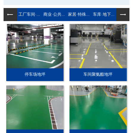
工厂车间·...
商业·公共...
家居·特殊...
车库·地下...
停车场地坪
车间聚氨酯地坪