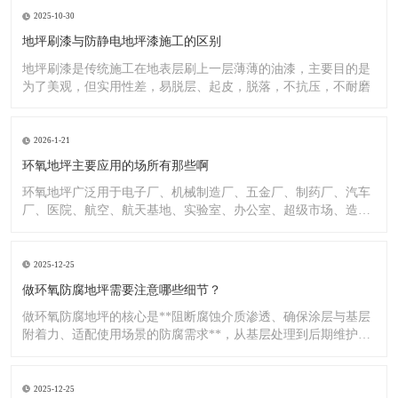
2025-10-30
地坪刷漆与防静电地坪漆施工的区别
地坪刷漆是传统施工在地表层刷上一层薄薄的油漆，主要目的是
为了美观，但实用性差，易脱层、起皮，脱落，不抗压，不耐磨
2026-1-21
环氧地坪主要应用的场所有那些啊
环氧地坪广泛用于电子厂、机械制造厂、五金厂、制药厂、汽车
厂、医院、航空、航天基地、实验室、办公室、超级市场、造纸
厂、化
2025-12-25
做环氧防腐地坪需要注意哪些细节？
做环氧防腐地坪的核心是**阻断腐蚀介质渗透、确保涂层与基层
附着力、适配使用场景的防腐需求**，从基层处理到后期维护，
每
2025-12-25