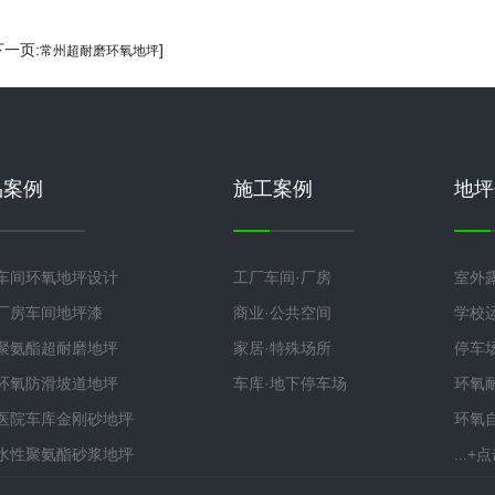
下一页:
]
常州超耐磨环氧地坪
品案例
施工案例
地坪
车间环氧地坪设计
工厂车间·厂房
室外
厂房车间地坪漆
商业·公共空间
学校
聚氨酯超耐磨地坪
家居·特殊场所
停车
环氧防滑坡道地坪
车库·地下停车场
环氧
医院车库金刚砂地坪
环氧
水性聚氨酯砂浆地坪
...