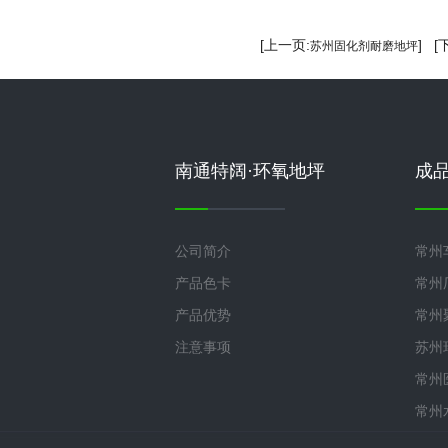
[上一页:
] [
苏州固化剂耐磨地坪
南通特阔·环氧地坪
成
公司简介
常州
产品色卡
常州
产品优势
常州
注意事项
苏州
常州
常州