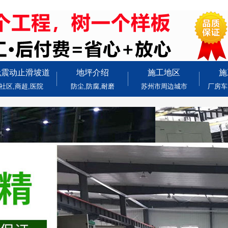
无震动止滑坡道
地坪介绍
施工地区
施
社区,商超,医院
防尘,防腐,耐磨
苏州市周边城市
厂房车