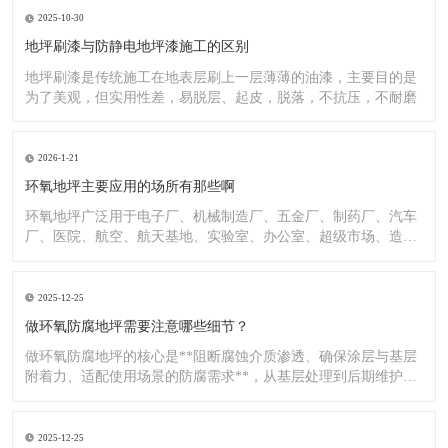
2025-10-30
地坪刷漆与防静电地坪漆施工的区别
地坪刷漆是传统施工在地表层刷上一层薄薄的油漆，主要目的是
为了美观，但实用性差，易脱层、起皮，脱落，不抗压，不耐磨
2026-1-21
环氧地坪主要应用的场所有那些啊
环氧地坪广泛用于电子厂、机械制造厂、五金厂、制药厂、汽车
厂、医院、航空、航天基地、实验室、办公室、超级市场、造纸
厂、化
2025-12-25
做环氧防腐地坪需要注意哪些细节？
做环氧防腐地坪的核心是**阻断腐蚀介质渗透、确保涂层与基层
附着力、适配使用场景的防腐需求**，从基层处理到后期维护，
每
2025-12-25