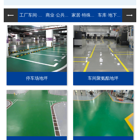
工厂车间·...
商业·公共...
家居·特殊...
车库·地下...
停车场地坪
车间聚氨酯地坪