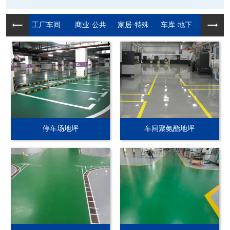
工厂车间·...
商业·公共...
家居·特殊...
车库·地下...
停车场地坪
车间聚氨酯地坪