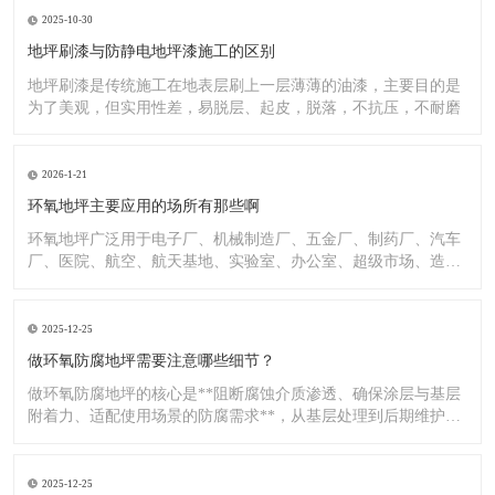
2025-10-30
地坪刷漆与防静电地坪漆施工的区别
地坪刷漆是传统施工在地表层刷上一层薄薄的油漆，主要目的是
为了美观，但实用性差，易脱层、起皮，脱落，不抗压，不耐磨
2026-1-21
环氧地坪主要应用的场所有那些啊
环氧地坪广泛用于电子厂、机械制造厂、五金厂、制药厂、汽车
厂、医院、航空、航天基地、实验室、办公室、超级市场、造纸
厂、化
2025-12-25
做环氧防腐地坪需要注意哪些细节？
做环氧防腐地坪的核心是**阻断腐蚀介质渗透、确保涂层与基层
附着力、适配使用场景的防腐需求**，从基层处理到后期维护，
每
2025-12-25