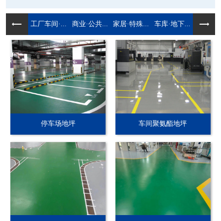
工厂车间·...
商业·公共...
家居·特殊...
车库·地下...
停车场地坪
车间聚氨酯地坪