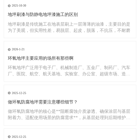
2025-10-30
地坪刷漆与防静电地坪漆施工的区别
地坪刷漆是传统施工在地表层刷上一层薄薄的油漆，主要目的是
为了美观，但实用性差，易脱层、起皮，脱落，不抗压，不耐磨
2026-1-21
环氧地坪主要应用的场所有那些啊
环氧地坪广泛用于电子厂、机械制造厂、五金厂、制药厂、汽车
厂、医院、航空、航天基地、实验室、办公室、超级市场、造纸
厂、化
2025-12-25
做环氧防腐地坪需要注意哪些细节？
做环氧防腐地坪的核心是**阻断腐蚀介质渗透、确保涂层与基层
附着力、适配使用场景的防腐需求**，从基层处理到后期维护，
每
2025-12-25