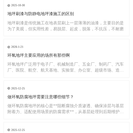
2025-10-30
地坪刷漆与防静电地坪漆施工的区别
地坪刷漆是传统施工在地表层刷上一层薄薄的油漆，主要目的是
为了美观，但实用性差，易脱层、起皮，脱落，不抗压，不耐磨
2026-1-21
环氧地坪主要应用的场所有那些啊
环氧地坪广泛用于电子厂、机械制造厂、五金厂、制药厂、汽车
厂、医院、航空、航天基地、实验室、办公室、超级市场、造纸
厂、化
2025-12-25
做环氧防腐地坪需要注意哪些细节？
做环氧防腐地坪的核心是**阻断腐蚀介质渗透、确保涂层与基层
附着力、适配使用场景的防腐需求**，从基层处理到后期维护，
每
2025-12-25