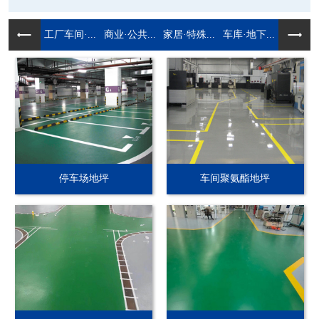
工厂车间·...
商业·公共...
家居·特殊...
车库·地下...
停车场地坪
车间聚氨酯地坪