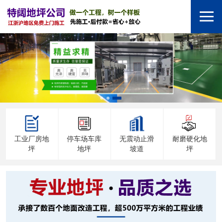
工业厂房地
停车场车库
无震动止滑
耐磨硬化地
坪
地坪
坡道
坪