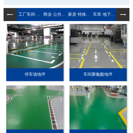
工厂车间·...
商业·公共...
家居·特殊...
车库·地下...
停车场地坪
车间聚氨酯地坪