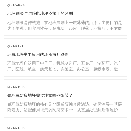
2025-10-30
地坪刷漆与防静电地坪漆施工的区别
地坪刷漆是传统施工在地表层刷上一层薄薄的油漆，主要目的是
为了美观，但实用性差，易脱层、起皮，脱落，不抗压，不耐磨
2026-1-21
环氧地坪主要应用的场所有那些啊
环氧地坪广泛用于电子厂、机械制造厂、五金厂、制药厂、汽车
厂、医院、航空、航天基地、实验室、办公室、超级市场、造纸
厂、化
2025-12-25
做环氧防腐地坪需要注意哪些细节？
做环氧防腐地坪的核心是**阻断腐蚀介质渗透、确保涂层与基层
附着力、适配使用场景的防腐需求**，从基层处理到后期维护，
每
2025-12-25