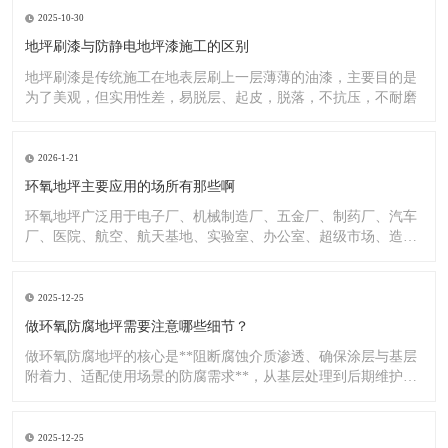
2025-10-30
地坪刷漆与防静电地坪漆施工的区别
地坪刷漆是传统施工在地表层刷上一层薄薄的油漆，主要目的是
为了美观，但实用性差，易脱层、起皮，脱落，不抗压，不耐磨
2026-1-21
环氧地坪主要应用的场所有那些啊
环氧地坪广泛用于电子厂、机械制造厂、五金厂、制药厂、汽车
厂、医院、航空、航天基地、实验室、办公室、超级市场、造纸
厂、化
2025-12-25
做环氧防腐地坪需要注意哪些细节？
做环氧防腐地坪的核心是**阻断腐蚀介质渗透、确保涂层与基层
附着力、适配使用场景的防腐需求**，从基层处理到后期维护，
每
2025-12-25