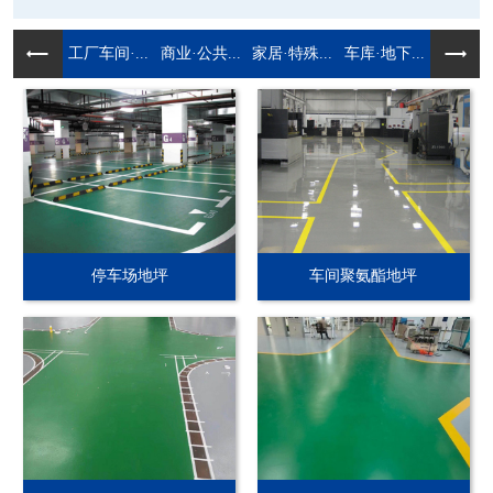
工厂车间·...
商业·公共...
家居·特殊...
车库·地下...
停车场地坪
车间聚氨酯地坪